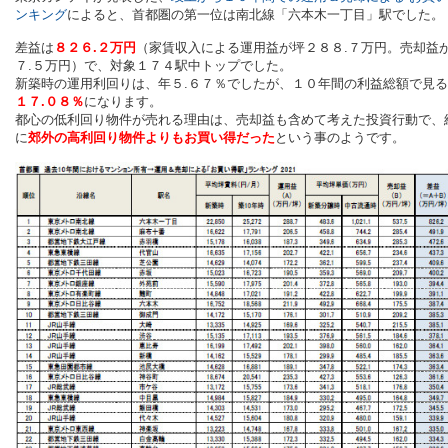
ンキング
によると、首都圏の第一位は南北線「六本木一丁目」駅でした。
差益は
８２６.２万円
（家賃収入による運用益が坪２８８.７万円。売却益
７.５万円）で、対象１７４駅中トップでした。
新築時の運用利回りは、年５.６７％でしたが、１０年間の利益総額で見
１７.０８％
になります。
都心の低利回り物件が売れる理由は、売却益も含めて考えた投資行動で、
に
郊外の高利回り物件よりもお買い得だった
という事のようです。