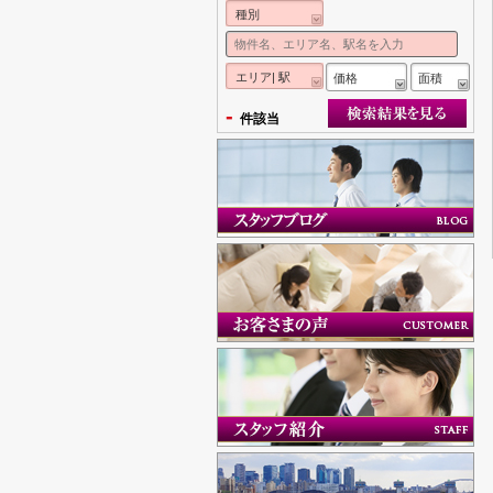
種別
エリア| 駅
価格
面積
-
件該当