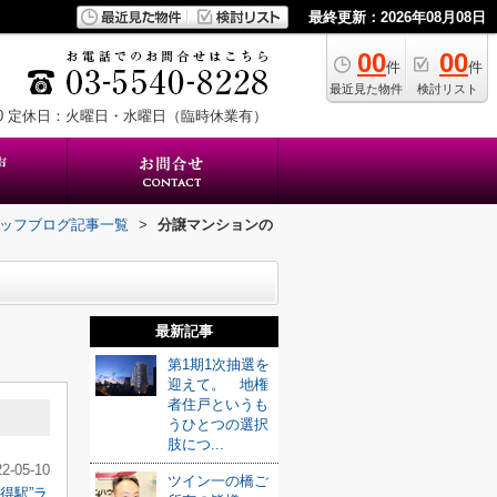
最終更新：2026年08月08日
00
00
件
件
最近見た物件
検討リスト
0
定休日：火曜日・水曜日（臨時休業有）
タッフブログ記事一覧
>
分譲マンションの
最新記事
第1期1次抽選を
迎えて。 地権
者住戸というも
うひとつの選択
肢につ...
22-05-10
ツイン一の橋ご
得駅”ラ