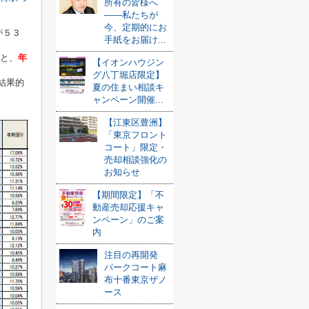
所有の皆様へ
――私たちが
今、定期的にお
が５３
手紙をお届け...
ると、
年
【イオンハウジン
グ八丁堀店限定】
結果的
夏の住まい相談キ
ャンペーン開催...
【江東区豊洲】
「東京フロント
コート」限定・
売却相談強化の
お知らせ
【期間限定】「不
動産売却応援キャ
ンペーン」のご案
内
注目の再開発
パークコート麻
布十番東京ザノ
ース