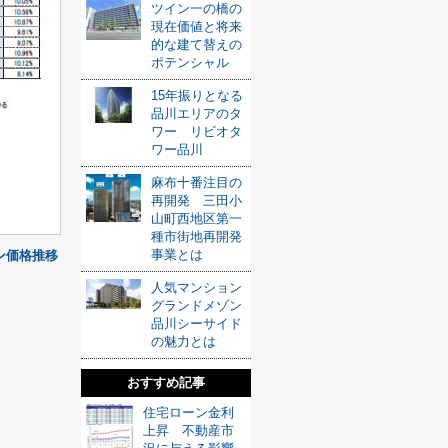
ツイン一の橋の
現在価値と将来
的な建て替えの
ポテンシャル
15年振りとなる
品川エリアのタ
ワー リビオタ
ワー品川
麻布十番注目の
再開発 三田小
山町西地区第一
種市街地再開発
事業とは
ン価格推移
人気マンション
グランドメゾン
品川シーサイド
の魅力とは
おすすめ記事
住宅ローン金利
上昇 不動産市