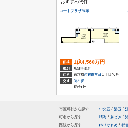
おすすめ物件
コートプラザ調布
1億4,560万円
価格
種別
店舗事務所
住所
東京都
調布市
布田
１丁目40番
交通
調布駅
徒歩3分
市区町村から探す
中央区
/
港区
/
町名から探す
晴海
/
勝どき
/
路線から探す
ゆりかもめ
/
都