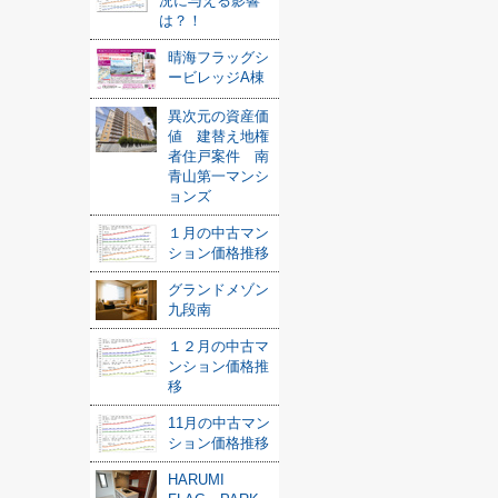
況に与える影響
は？！
晴海フラッグシ
ービレッジA棟
異次元の資産価
値 建替え地権
者住戸案件 南
青山第一マンシ
ョンズ
１月の中古マン
ション価格推移
グランドメゾン
九段南
１２月の中古マ
ンション価格推
移
11月の中古マン
ション価格推移
HARUMI