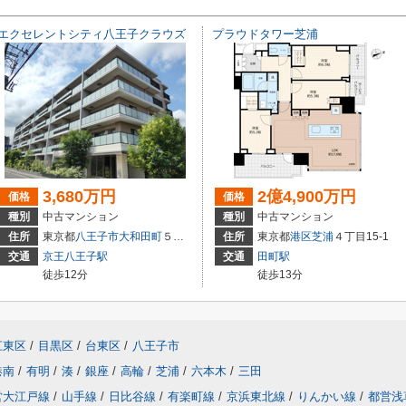
エクセレントシティ八王子クラウズ
プラウドタワー芝浦
3,680万円
2億4,900万円
価格
価格
種別
中古マンション
種別
中古マンション
住所
東京都
八王子市
大和田町
５丁目7ー７
住所
東京都
港区
芝浦
４丁目15-1
交通
京王八王子駅
交通
田町駅
徒歩12分
徒歩13分
江東区
/
目黒区
/
台東区
/
八王子市
港南
/
有明
/
湊
/
銀座
/
高輪
/
芝浦
/
六本木
/
三田
営大江戸線
/
山手線
/
日比谷線
/
有楽町線
/
京浜東北線
/
りんかい線
/
都営浅