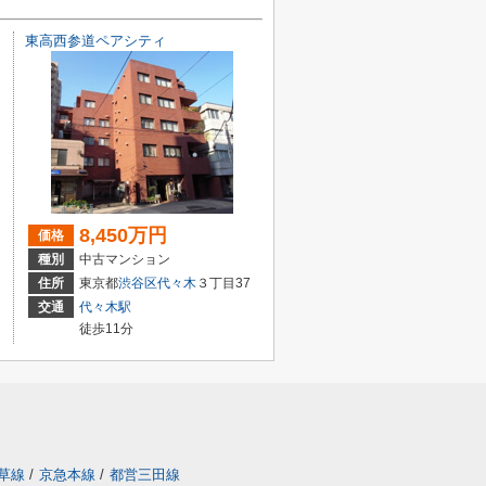
東高西参道ペアシティ
8,450万円
価格
種別
中古マンション
住所
東京都
渋谷区
代々木
３丁目37
交通
代々木駅
徒歩11分
草線
/
京急本線
/
都営三田線