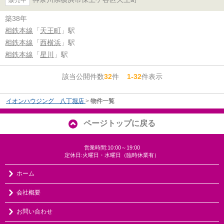
築38年
相鉄本線
「
天王町
」駅
相鉄本線
「
西横浜
」駅
相鉄本線
「
星川
」駅
該当公開件数
32
件
1-32
件表示
イオンハウジング 八丁堀店
>
物件一覧
ページトップに戻る
営業時間:10:00～19:00
定休日:火曜日・水曜日（臨時休業有）
ホーム
会社概要
お問い合わせ