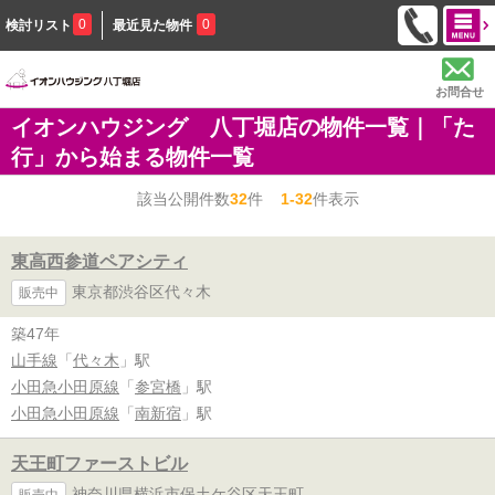
0
0
検討リスト
最近見た物件
お問合せ
イオンハウジング 八丁堀店の物件一覧｜「た
行」から始まる物件一覧
該当公開件数
32
件
1-32
件表示
東高西参道ペアシティ
東京都渋谷区代々木
販売中
築47年
山手線
「
代々木
」駅
小田急小田原線
「
参宮橋
」駅
小田急小田原線
「
南新宿
」駅
天王町ファーストビル
神奈川県横浜市保土ケ谷区天王町
販売中