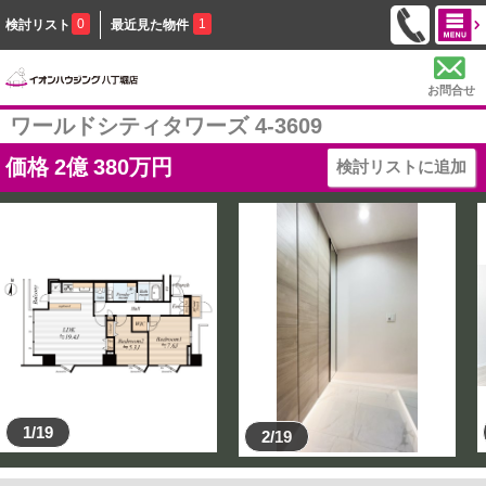
0
1
検討リスト
最近見た物件
お問合せ
ワールドシティタワーズ 4-3609
価格
2
億
380
万円
検討リストに追加
1/19
2/19