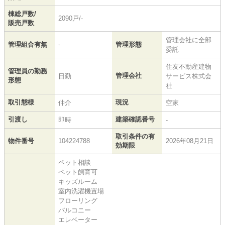
棟総戸数/
2090戸/-
販売戸数
管理会社に全部
管理組合有無
-
管理形態
委託
住友不動産建物
管理員の勤務
管理会社
日勤
サービス株式会
形態
社
取引態様
現況
仲介
空家
引渡し
建築確認番号
即時
-
取引条件の有
物件番号
104224788
2026年08月21日
効期限
ペット相談
ペット飼育可
キッズルーム
室内洗濯機置場
フローリング
バルコニー
エレベーター