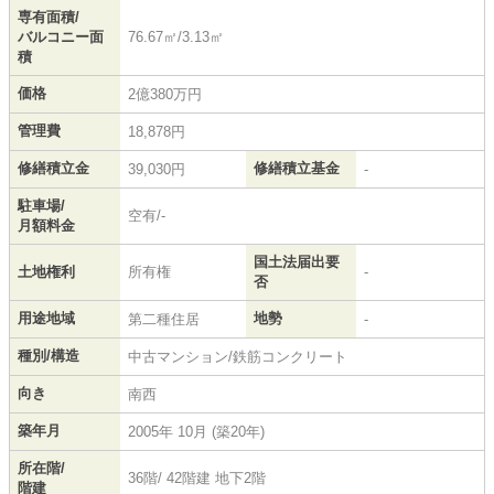
専有面積/
バルコニー面
76.67㎡/3.13㎡
積
価格
2億380万円
管理費
18,878円
修繕積立金
修繕積立基金
39,030円
-
駐車場/
空有/-
月額料金
国土法届出要
土地権利
所有権
-
否
用途地域
地勢
第二種住居
-
種別/構造
中古マンション/鉄筋コンクリート
向き
南西
築年月
2005年 10月 (築20年)
所在階/
36階/ 42階建 地下2階
階建