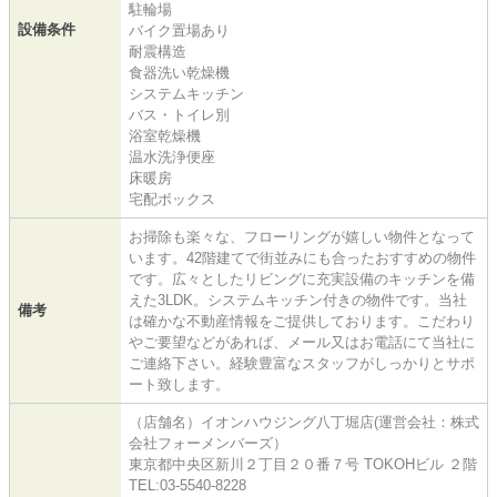
駐輪場
設備条件
バイク置場あり
耐震構造
食器洗い乾燥機
システムキッチン
バス・トイレ別
浴室乾燥機
温水洗浄便座
床暖房
宅配ボックス
お掃除も楽々な、フローリングが嬉しい物件となって
います。42階建てで街並みにも合ったおすすめの物件
です。広々としたリビングに充実設備のキッチンを備
えた3LDK。システムキッチン付きの物件です。当社
備考
は確かな不動産情報をご提供しております。こだわり
やご要望などがあれば、メール又はお電話にて当社に
ご連絡下さい。経験豊富なスタッフがしっかりとサポ
ート致します。
（店舗名）イオンハウジング八丁堀店(運営会社：株式
会社フォーメンバーズ）
東京都中央区新川２丁目２０番７号 TOKOHビル ２階
TEL:03-5540-8228