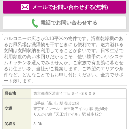
メールでお問い合わせする(無料)
電話でお問い合わせする
バルコニーの広さが3.13平米の物件です。浴室乾燥機のあ
るお風呂場は洗濯物を干すときにも便利です。魅力溢れる
玄関は玄関収納を利用してることが多いです。日常生活で
利用頻度の高い水回りだからこそ、使い勝手のいいシステ
ムキッチンを選んでみませんか。ご家族で有意義に暮らせ
るお住まいを、当社がご提案します。ご希望のエリアや条
件など、どんなことでもお申し付けください。全力でサポ
ート致します。
所在地
東京都
港区
港南
４丁目６-４-３６０９
山手線
「
品川
」駅 徒歩13分
交通
東京モノレール
「
天王洲アイル
」駅 徒歩8分
りんかい線
「
天王洲アイル
」駅 徒歩12分
間取り
3LDK