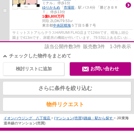
ミナル」 停歩1分
ゆりかもめ
「
市場前
」駅 バス4分 「勝どきＢＲ
Ｔ」 停歩13分
1億6,800万円
間取:
2LDK/79.53㎡
東京都
中央区
晴海
５丁目５番７号
サミットストアららテラスHARUMI FLAG店まで124mです。晴海ふ頭公
園まで413mです。床暖房の機能が付いています。79.53以上ある広いお部
屋ですので、ぜひご検討ください。交通の利便性...
該当公開件数
3
件 販売数
3
件
1-3
件表示
チェックした物件をまとめて
検討リストに追加
お問い合わせ
さらに条件を絞り込む
物件リクエスト
イオンハウジング 八丁堀店
>
(マンション(売買))路線・駅から探す
>
JR東海
道本線のマンション(売買)