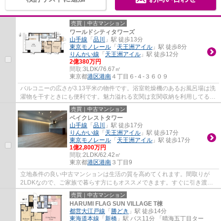
売買｜中古マンション
ワールドシティタワーズ
山手線
「
品川
」駅 徒歩13分
東京モノレール
「
天王洲アイル
」駅 徒歩8分
りんかい線
「
天王洲アイル
」駅 徒歩12分
2億380万円
間取:
3LDK/76.67㎡
東京都
港区
港南
４丁目６-４-３６０９
バルコニーの広さが3.13平米の物件です。浴室乾燥機のあるお風呂場は洗
濯物を干すときにも便利です。魅力溢れる玄関は玄関収納を利用してるこ
とが多いです。日常生活で利用頻度の高い...
売買｜中古マンション
ベイクレストタワー
山手線
「
品川
」駅 徒歩17分
りんかい線
「
天王洲アイル
」駅 徒歩17分
東京モノレール
「
天王洲アイル
」駅 徒歩17分
1億2,800万円
間取:
2LDK/62.42㎡
東京都
港区
港南
３丁目9
立地条件の良い中古マンションは生活の質を高めてくれます。間取りが
2LDKなので、ご家族で暮らす方にもオススメできます。すぐに引き渡し
が可能な物件です。満足のいく設備も用意され...
売買｜中古マンション
HARUMI FLAG SUN VILLAGE T棟
都営大江戸線
「
勝どき
」駅 徒歩14分
東海道本線
「
新橋
」駅 バス11分 「晴海五丁目ター