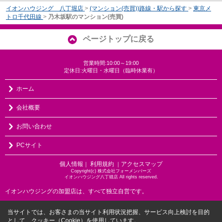
イオンハウジング 八丁堀店
>
(マンション(売買))路線・駅から探す
>
東京メ
トロ千代田線
>
乃木坂駅のマンション(売買)
ページトップに戻る
営業時間:10:00～19:00
定休日:火曜日・水曜日（臨時休業有）
ホーム
会社概要
お問い合わせ
PCサイト
個人情報
利用規約
アクセスマップ
｜
｜
Copyright(c) 株式会社フォーメンバーズ
イオンハウジング八丁堀店 All rights reserved.
イオンハウジングの加盟店は、すべて独立自営です。
当サイトでは、お客さまの当サイト利用状況把握、サービス向上検討を目的
として、クッキー（Cookie）を使用しています。