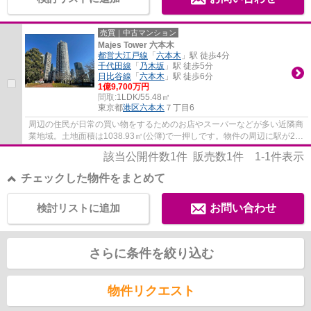
売買｜中古マンション
Majes Tower 六本木
都営大江戸線
「
六本木
」駅 徒歩4分
千代田線
「
乃木坂
」駅 徒歩5分
日比谷線
「
六本木
」駅 徒歩6分
1億9,700万円
間取:
1LDK/55.48㎡
東京都
港区
六本木
７丁目6
周辺の住民が日常の買い物をするためのお店やスーパーなどが多い近隣商
業地域。土地面積は1038.93㎡(公簿)で一押しです。物件の周辺に駅が2つ
あり、電車でのアクセスが便利です。港区...
該当公開件数
1
件 販売数
1
件
1-1
件表示
チェックした物件をまとめて
検討リストに追加
お問い合わせ
さらに条件を絞り込む
物件リクエスト