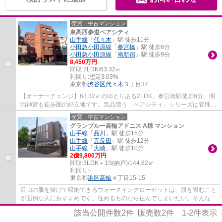
売買｜中古マンション
東高西参道ペアシティ
山手線
「
代々木
」駅 徒歩11分
小田急小田原線
「
参宮橋
」駅 徒歩6分
小田急小田原線
「
南新宿
」駅 徒歩9分
8,450万円
間取:
2LDK/63.32㎡
利回り:
想定3.03%
東京都
渋谷区
代々木
３丁目37
【オーナーチェンジ】63.32㎡のゆとりある2LDK。参宮橋駅徒歩6分、明
治神宮も徒歩圏の好立地です。気品漂う「ペアシティ」シリーズは管理体
制も良好。都心の資産として、将来的な実需...
売買｜中古マンション
グランブルー高輪アドニス A棟 マンション
山手線
「
品川
」駅 徒歩15分
山手線
「
五反田
」駅 徒歩12分
山手線
「
大崎
」駅 徒歩10分
2億9,800万円
間取:
3LDK＋1S(納戸)/144.82㎡
利回り:
-
東京都
港区
高輪
４丁目15-15
沢山の服を掛けて収納できるウォークインクローゼットは、服を畳むこと
が面倒な人におすすめです。住めるものなら住んでしまいたい。そんな、
実需・投資のどちらにもご対応可能な物件...
該当公開件数
2
件 販売数
2
件
1-2
件表示