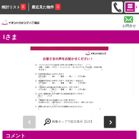
0
0
検討リスト
最近見た物件
お問合せ
Iさま
前
次
画像タップで拡大表示【
1
/2】
コメント