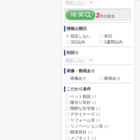
2
件が該当
情報公開日
指定しない
本日
3日以内
1週間以内
利回り
画像・動画あり
画像あり
動画あり
こだわり条件
ペット相談
(-)
陽当り良好
(-)
閑静な住宅地
(-)
デザイナーズ
(-)
リフォーム済
(-)
リノベーション済
(-)
眺望良好
(-)
メゾネット
(-)