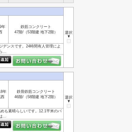
9年
鉄筋コンクリート
西
47階/（53階建 地下2階）
選択
▼
ジデンスです。24時間有人管理によ
..
18年
鉄骨鉄筋コンクリート
北西
46階/（58階建 地下2階）
選択
▼
めも素晴らしいです。12.1平米のバ
..