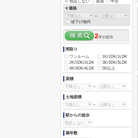
指定しない
新築
中古
▼価格
～
値下げ物件
2
件が該当
間取り
ワンルーム
1K/1DK/1LDK
2K/2DK/2LDK
3K/3DK/3LDK
4K/4DK/4LDK
5K以上
面積
～
土地面積
～
駅からの徒歩
築年数