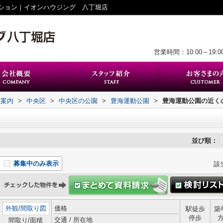
ション｜イオンハウジング 八丁堀店
営業時間：10:00～19:0
設案内
>
中央区
>
中央区の公園
>
豊海運動公園
>
豊海運動公園の近く
並び順：
募集中のみ表示
該
外観
/
間取り図
価格
駅徒歩
築
停歩
交通 / 所在地
間取り/面積