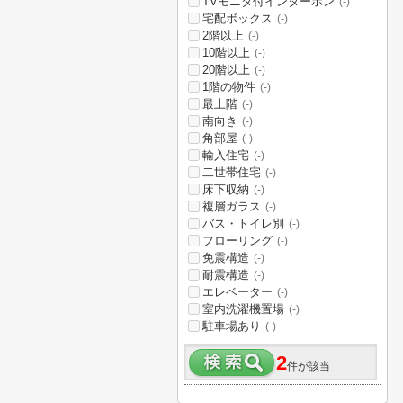
TVモニタ付インターホン
(-)
宅配ボックス
(-)
2階以上
(-)
10階以上
(-)
20階以上
(-)
1階の物件
(-)
最上階
(-)
南向き
(-)
角部屋
(-)
輸入住宅
(-)
二世帯住宅
(-)
床下収納
(-)
複層ガラス
(-)
バス・トイレ別
(-)
フローリング
(-)
免震構造
(-)
耐震構造
(-)
エレベーター
(-)
室内洗濯機置場
(-)
駐車場あり
(-)
2
件が該当