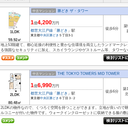
勝どき ザ・タワー
中古マンション
1
4,200
億
万円
築
徒歩6分
都営大江戸線
「
勝どき
」駅
1LDK
東京都
中央区
勝どき
５丁目3-1
59.92㎡
地上53階建て、都心近接の利便性と豊かな住環境を両立したランドマークレ
る強固なセキュリティに加え、スカイラウンジやゲストルーム等、タワーなら.
THE TOKYO TOWERS MID TOWER
中古マンション
1
6,990
億
万円
築
徒歩6分
都営大江戸線
「
勝どき
」駅
2LDK
東京都
中央区
勝どき
６丁目３-２
80.48㎡
2LDKの物件なので、くつろぐ空間を持つことができます。立地が良いので眺
ルコニーが付いた物件です。ウォークインクローゼットに収納できる服の数は.