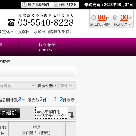
最終更新：2026年08月07日
00
00
件
件
最近見た物件
検討リスト
0
定休日：火曜日・水曜日（臨時休業有）
の物件
表示件数：
2
2
1-2
当公開件数
件 販売数
件
件表示
表示中物件を
一括でチェック
年数
構造
方位
所在階 / （階建）