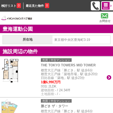
0
0
検討リスト
最近見た物件
お問合せ
豊海運動公園
所在地
東京都中央区豊海町3-19
施設周辺の物件
売買｜中古マンション
THE TOKYO TOWERS MID TOWER
都営大江戸線「勝どき」駅 徒歩6分
都営大江戸線「築地市場」駅 徒歩20分
日比谷線「築地」駅 徒歩23分
1億6,990万円
間取:
2LDK
建物面積:
- / 24.34坪
土地面積:
- / -
売買｜中古マンション
勝どき ザ・タワー
都営大江戸線「勝どき」駅 徒歩6分