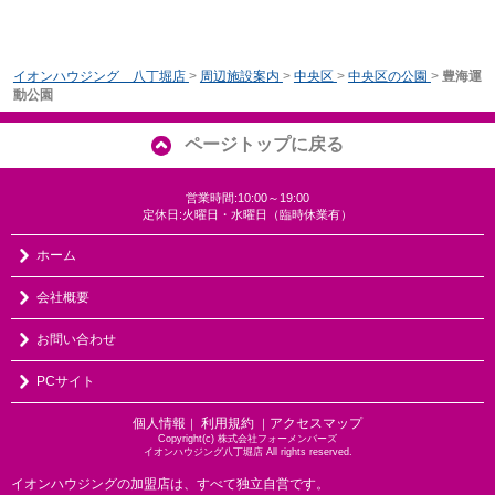
イオンハウジング 八丁堀店
>
周辺施設案内
>
中央区
>
中央区の公園
>
豊海運
動公園
ページトップに戻る
営業時間:10:00～19:00
定休日:火曜日・水曜日（臨時休業有）
ホーム
会社概要
お問い合わせ
PCサイト
個人情報
利用規約
アクセスマップ
｜
｜
Copyright(c) 株式会社フォーメンバーズ
イオンハウジング八丁堀店 All rights reserved.
イオンハウジングの加盟店は、すべて独立自営です。