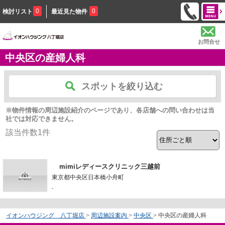
0
0
検討リスト
最近見た物件
お問合せ
中央区の産婦人科
スポットを絞り込む
※物件情報の周辺施設紹介のページであり、各店舗への問い合わせは当
社では対応できません。
該当件数
1
件
mimiレディースクリニック三越前
東京都中央区日本橋小舟町
-
イオンハウジング 八丁堀店
>
周辺施設案内
>
中央区
>
中央区の産婦人科