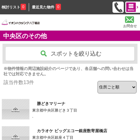
0
0
検討リスト
最近見た物件
お問合せ
中央区のその他
スポットを絞り込む
※物件情報の周辺施設紹介のページであり、各店舗への問い合わせは当
社では対応できません。
該当件数
13
件
勝どきマリーナ
東京都中央区勝どき３丁目
-
カラオケ ビッグエコー銀座数寄屋橋店
東京都中央区銀座４丁目