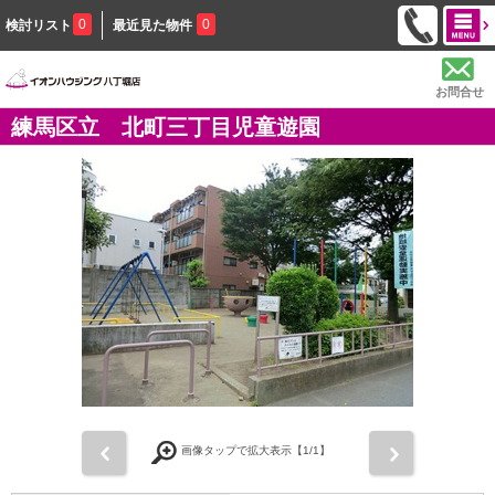
0
0
検討リスト
最近見た物件
お問合せ
練馬区立 北町三丁目児童遊園
前
次
画像タップで拡大表示【
1
/1】