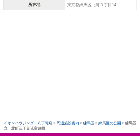
所在地
東京都練馬区北町３丁目14
イオンハウジング 八丁堀店
>
周辺施設案内
>
練馬区
>
練馬区の公園
>
練馬区
立 北町三丁目児童遊園