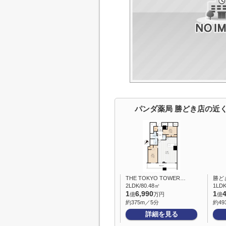
パンダ薬局 勝どき店の近
THE TOKYO TOWER…
勝ど
2LDK/80.48㎡
1LDK
1
6,990
1
億
万円
億
約375m／5分
約49
詳細を見る