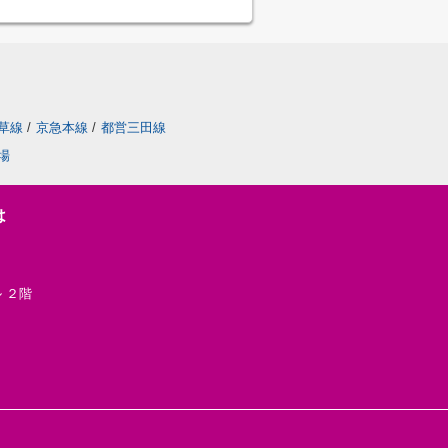
草線
/
京急本線
/
都営三田線
場
は
 ２階
.