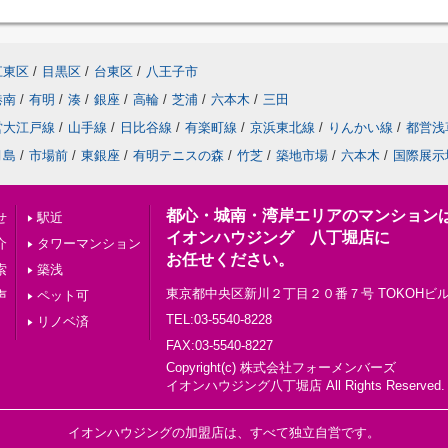
江東区
/
目黒区
/
台東区
/
八王子市
港南
/
有明
/
湊
/
銀座
/
高輪
/
芝浦
/
六本木
/
三田
営大江戸線
/
山手線
/
日比谷線
/
有楽町線
/
京浜東北線
/
りんかい線
/
都営浅
月島
/
市場前
/
東銀座
/
有明テニスの森
/
竹芝
/
築地市場
/
六本木
/
国際展示
都心・城南・湾岸エリアのマンション
せ
駅近
イオンハウジング 八丁堀店に
介
タワーマンション
お任せください。
索
築浅
東京都中央区新川２丁目２０番７号 TOKOHビル
声
ペット可
TEL:03-5540-8228
リノベ済
FAX:03-5540-8227
Copyright(c) 株式会社フォーメンバーズ
イオンハウジング八丁堀店 All Rights Reserved
イオンハウジングの加盟店は、すべて独立自営です。