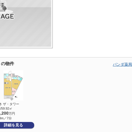
くの物件
パンダ薬局
き ザ・タワー
/59.92㎡
4,200
万円
3m／7分
詳細を見る