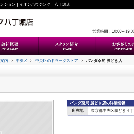
マンション｜イオンハウジング 八丁堀店
営業時間：10:00～19:0
設案内
>
中央区
>
中央区のドラッグストア
>
パンダ薬局 勝どき店
パンダ薬局 勝どき店の詳細情報
所在地
東京都中央区勝どき４丁目