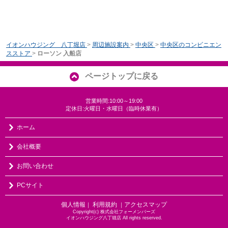
イオンハウジング 八丁堀店
>
周辺施設案内
>
中央区
>
中央区のコンビニエン
スストア
>
ローソン 入船店
ページトップに戻る
営業時間:10:00～19:00
定休日:火曜日・水曜日（臨時休業有）
ホーム
会社概要
お問い合わせ
PCサイト
個人情報
利用規約
アクセスマップ
｜
｜
Copyright(c) 株式会社フォーメンバーズ
イオンハウジング八丁堀店 All rights reserved.