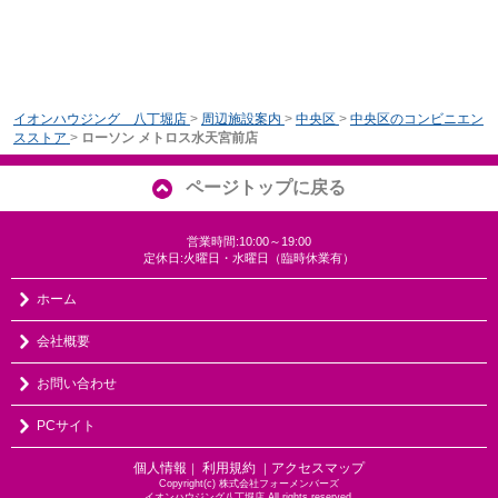
イオンハウジング 八丁堀店
>
周辺施設案内
>
中央区
>
中央区のコンビニエン
スストア
>
ローソン メトロス水天宮前店
ページトップに戻る
営業時間:10:00～19:00
定休日:火曜日・水曜日（臨時休業有）
ホーム
会社概要
お問い合わせ
PCサイト
個人情報
利用規約
アクセスマップ
｜
｜
Copyright(c) 株式会社フォーメンバーズ
イオンハウジング八丁堀店 All rights reserved.