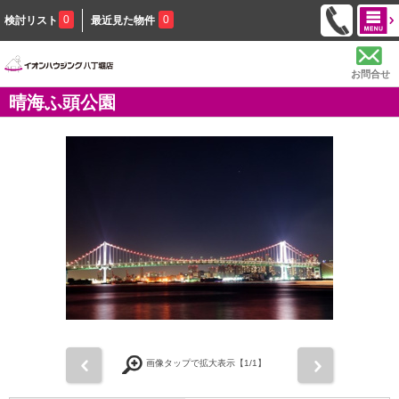
0
0
検討リスト
最近見た物件
お問合せ
晴海ふ頭公園
前
次
画像タップで拡大表示【
1
/1】