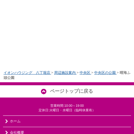
イオンハウジング 八丁堀店
>
周辺施設案内
>
中央区
>
中央区の公園
>
晴海ふ
頭公園
ページトップに戻る
営業時間:10:00～19:00
定休日:火曜日・水曜日（臨時休業有）
ホーム
会社概要