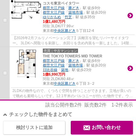
コスモ東京ベイタワー
都営大江戸線
「
勝どき
」駅 徒歩9分
都営大江戸線
「
築地市場
」駅 徒歩20分
ゆりかもめ
「
竹芝
」駅 徒歩35分
1億1,480万円
間取:
3LDK/77.99㎡
東京都
中央区
勝どき
５丁目12-4
【2026年2月フルリノベーション完了】浜離宮を望むリバーサイドタワ
ー。 3LDKへ間取りを刷新し、水回りを含め内装を一新しました。14階・
北西向きの窓からは、浜離宮恩賜庭園の豊かな...
売買｜中古マンション
THE TOKYO TOWERS MID TOWER
都営大江戸線
「
勝どき
」駅 徒歩6分
都営大江戸線
「
築地市場
」駅 徒歩20分
日比谷線
「
築地
」駅 徒歩23分
1億6,990万円
間取:
2LDK/80.48㎡
東京都
中央区
勝どき
６丁目３-２
2LDKの物件なので、くつろぐ空間を持つことができます。立地が良いの
で眺めも素晴らしいです。12.1平米のバルコニーが付いた物件です。ウォ
ークインクローゼットに収納できる服の数は...
該当公開件数
2
件 販売数
2
件
1-2
件表示
チェックした物件をまとめて
検討リストに追加
お問い合わせ