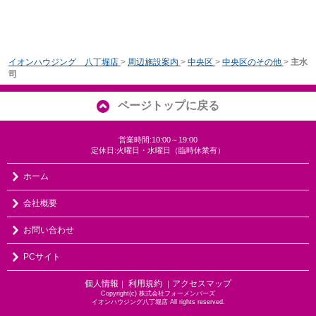
イオンハウジング 八丁堀店
>
周辺施設案内
>
中央区
>
中央区のその他
>
主水
司
ページトップに戻る
営業時間:10:00～19:00
定休日:火曜日・水曜日（臨時休業有）
ホーム
会社概要
お問い合わせ
PCサイト
個人情報
利用規約
アクセスマップ
｜
｜
Copyright(c) 株式会社フォーメンバーズ
イオンハウジング八丁堀店 All rights reserved.