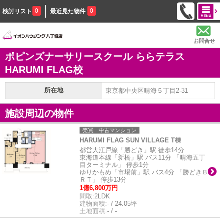
0
0
検討リスト
最近見た物件
お問合せ
ポピンズナーサリースクール ららテラス
HARUMI FLAG校
所在地
東京都中央区晴海５丁目2-31
施設周辺の物件
売買｜中古マンション
HARUMI FLAG SUN VILLAGE T棟
都営大江戸線「勝どき」駅 徒歩14分
東海道本線「新橋」駅 バス11分 「晴海五丁
目ターミナル」 停歩1分
ゆりかもめ「市場前」駅 バス4分 「勝どきＢ
ＲＴ」 停歩13分
1億6,800万円
間取:
2LDK
建物面積:
- / 24.05坪
土地面積:
- / -