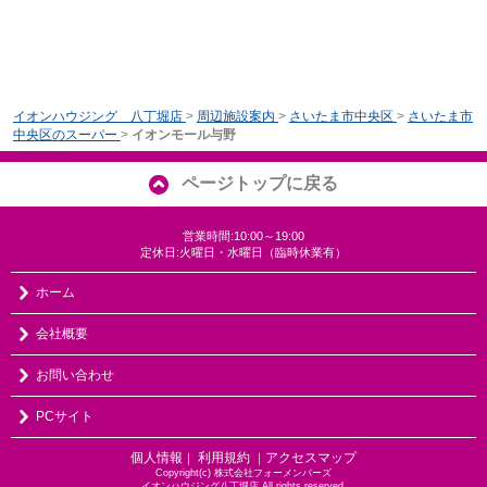
イオンハウジング 八丁堀店
>
周辺施設案内
>
さいたま市中央区
>
さいたま市
中央区のスーパー
>
イオンモール与野
ページトップに戻る
営業時間:10:00～19:00
定休日:火曜日・水曜日（臨時休業有）
ホーム
会社概要
お問い合わせ
PCサイト
個人情報
利用規約
アクセスマップ
｜
｜
Copyright(c) 株式会社フォーメンバーズ
イオンハウジング八丁堀店 All rights reserved.