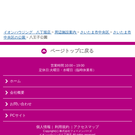
イオンハウジング 八丁堀店
>
周辺施設案内
>
さいたま市中央区
>
さいたま市
中央区の公園
>
八王子公園
ページトップに戻る
営業時間:10:00～19:00
定休日:火曜日・水曜日（臨時休業有）
ホーム
会社概要
お問い合わせ
PCサイト
個人情報
利用規約
アクセスマップ
｜
｜
Copyright(c) 株式会社フォーメンバーズ
イオンハウジング八丁堀店 All rights reserved.