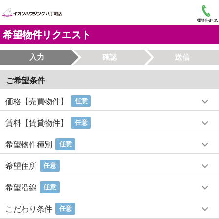
電話する
希望物件リクエスト
入力
確認
送信
ご希望条件
価格【売買物件】
任意
賃料【賃貸物件】
任意
希望物件種別
任意
希望住所
任意
希望沿線
任意
こだわり条件
任意