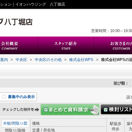
ンション｜イオンハウジング 八丁堀店
営業時間：10:00～19:0
設案内
>
中央区
>
中央区のその他
>
株式会社WPS
>
株式会社WPSの
並び順：
募集中のみ表示
該
外観
/
間取り図
価格
駅徒歩
築
停歩
交通 / 所在地
間取り/面積