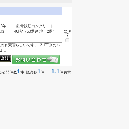
18年
鉄骨鉄筋コンクリート
北西
46階/（58階建 地下2階）
選択
▼
めも素晴らしいです。12.1平米のバ
..
1
1
1-1
当公開件数
件 販売数
件
件表示