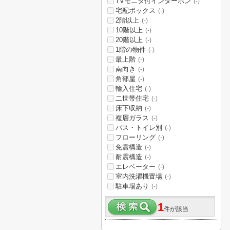
TVモニタ付インターホン
(-)
宅配ボックス
(-)
2階以上
(-)
10階以上
(-)
20階以上
(-)
1階の物件
(-)
最上階
(-)
南向き
(-)
角部屋
(-)
輸入住宅
(-)
二世帯住宅
(-)
床下収納
(-)
複層ガラス
(-)
バス・トイレ別
(-)
フローリング
(-)
免震構造
(-)
耐震構造
(-)
エレベーター
(-)
室内洗濯機置場
(-)
駐車場あり
(-)
1
件が該当