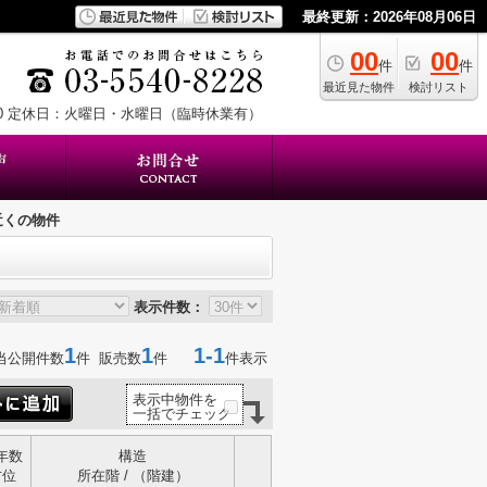
最終更新：2026年08月06日
00
00
件
件
最近見た物件
検討リスト
0
定休日：火曜日・水曜日（臨時休業有）
近くの物件
表示件数：
1
1
1-1
当公開件数
件 販売数
件
件表示
表示中物件を
一括でチェック
年数
構造
方位
所在階 / （階建）