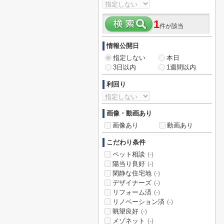
1
件が該当
情報公開日
指定しない
本日
3日以内
1週間以内
利回り
画像・動画あり
画像あり
動画あり
こだわり条件
ペット相談
(-)
陽当り良好
(-)
閑静な住宅地
(-)
デザイナーズ
(-)
リフォーム済
(-)
リノベーション済
(-)
眺望良好
(-)
メゾネット
(-)