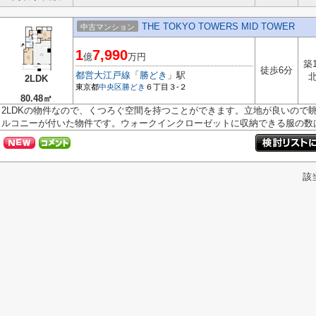
THE TOKYO TOWERS MID TOWER
中古マンション
1
7,990
億
万円
築
徒歩6分
都営大江戸線
「
勝どき
」駅
2LDK
東京都
中央区
勝どき
６丁目３-２
80.48㎡
2LDKの物件なので、くつろぐ空間を持つことができます。立地が良いので眺
ルコニーが付いた物件です。ウォークインクローゼットに収納できる服の数は.
該