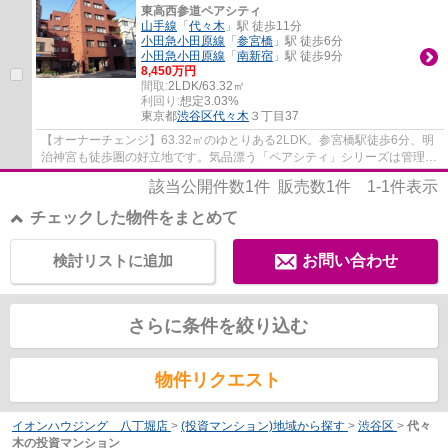
東高西参道ペアシティ
山手線
「
代々木
」駅 徒歩11分
小田急小田原線
「
参宮橋
」駅 徒歩6分
小田急小田原線
「
南新宿
」駅 徒歩9分
8,450万円
間取:
2LDK/63.32㎡
利回り:
想定3.03%
東京都
渋谷区
代々木
３丁目37
【オーナーチェンジ】63.32㎡のゆとりある2LDK。参宮橋駅徒歩6分、明
治神宮も徒歩圏の好立地です。気品漂う「ペアシティ」シリーズは管理体
制も良好。都心の資産として、将来的な実需...
該当公開件数
1
件 販売数
1
件
1-1
件表示
チェックした物件をまとめて
検討リストに追加
お問い合わせ
さらに条件を絞り込む
物件リクエスト
イオンハウジング 八丁堀店
>
(投資マンション)地域から探す
>
渋谷区
>
代々
木の投資マンション